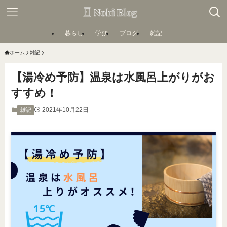
暮らし
学び
ブログ
雑記
ホーム
雑記
【湯冷め予防】温泉は水風呂上がりがお
すすめ！
2021年10月22日
雑記